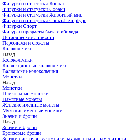
Фигурки и статуэтки Кошки
Фигурки и статуэтки Собаки
Фигурки и статуэтки Животный мир
Фигурки и статуэтки Санкт-Петербург
Фигурки Спорт
Фигурки предметы быта и обихода
Исторические личности
Персонажи и сюжеты
Колокольчики
Назад
Колокольчики
Коллекционные колокольчики
Валдайские колокольчики
Монетки
Назад
Монетки
Прикольные монетки
Памятные монеты
Женские именные монеты
Мужские именные монетки
Значки и броши
Назад
Значки и броши
Бронзовые броши
Значки писатели, художники, музыканты и знаменитости