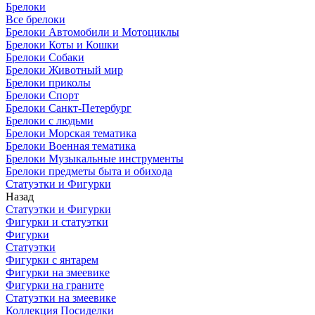
Брелоки
Все брелоки
Брелоки Автомобили и Мотоциклы
Брелоки Коты и Кошки
Брелоки Собаки
Брелоки Животный мир
Брелоки приколы
Брелоки Спорт
Брелоки Санкт-Петербург
Брелоки с людьми
Брелоки Морская тематика
Брелоки Военная тематика
Брелоки Музыкальные инструменты
Брелоки предметы быта и обихода
Статуэтки и Фигурки
Назад
Статуэтки и Фигурки
Фигурки и статуэтки
Фигурки
Статуэтки
Фигурки с янтарем
Фигурки на змеевике
Фигурки на граните
Статуэтки на змеевике
Коллекция Посиделки