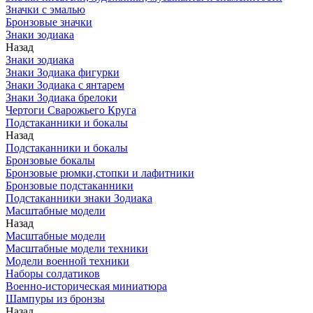
Значки с эмалью
Бронзовые значки
Знаки зодиака
Назад
Знаки зодиака
Знаки Зодиака фигурки
Знаки Зодиака с янтарем
Знаки Зодиака брелоки
Чертоги Сварожьего Круга
Подстаканники и бокалы
Назад
Подстаканники и бокалы
Бронзовые бокалы
Бронзовые рюмки,стопки и лафитники
Бронзовые подстаканники
Подстаканники знаки Зодиака
Масштабные модели
Назад
Масштабные модели
Масштабные модели техники
Модели военной техники
Наборы солдатиков
Военно-историческая миниатюра
Шампуры из бронзы
Назад