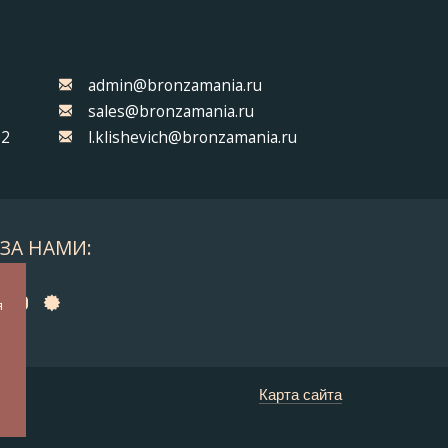
admin@bronzamania.ru
sales@bronzamania.ru
32
l.klishevich@bronzamania.ru
ЗА НАМИ:
а
я
у
Карта сайта