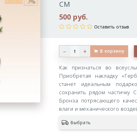
см
4,5х4,5
500 руб.
см
Оставить отзыв
–
+
В корзину
Как признаться во всеус
Приобретая накладку «Герб
станет идеальным подарк
сохранить рядом частичку 
Бронза потрясающего качес
влаги и механического возде
Выбрать