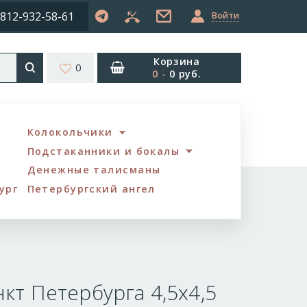
812-932-58-61
Войти
Корзина
0
0
-
0 руб.
Колокольчики
Подстаканники и бокалы
Денежные талисманы
ург
Петербургский ангел
нкт Петербурга 4,5х4,5