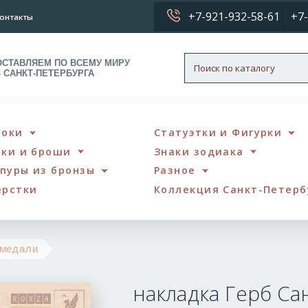
+7-921-932-58-61
+7-
онтакты
ОСТАВЛЯЕМ ПО ВСЕМУ МИРУ
З САНКТ-ПЕТЕРБУРГА
локи
Статуэтки и Фигурки
чки и броши
Знаки зодиака
пуры из бронзы
Разное
ерстки
Коллекция Санкт-Петерб
накладка
 медали
Герб
накладка Герб Са
Санкт
Петербурга