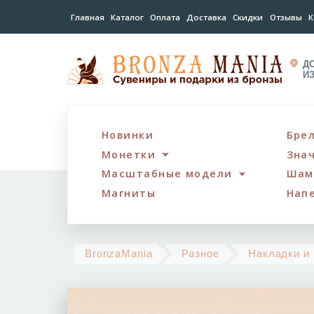
Главная
Каталог
Оплата
Доставка
Скидки
Отзывы
К
Д
И
Новинки
Бре
Монетки
Зна
Масштабные модели
Шам
Магниты
Нап
BronzaMania
Разное
Накладки и