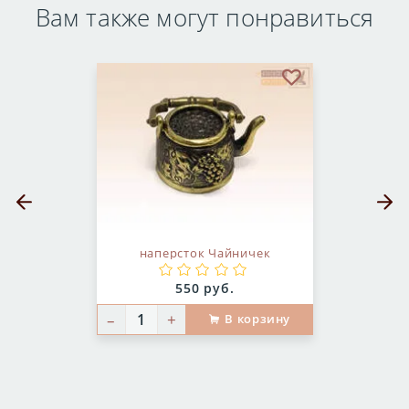
Вам также могут понравиться
бранное
В избранное
Предыдущий слайд
Следующ
наперсток Чайничек
Цена:
550 руб.
–
+
В корзину