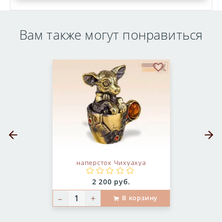
Вам также могут понравиться
бранное
В избранное
Предыдущий слайд
Следующ
наперсток Чихуахуа
Цена:
2 200 руб.
–
+
В корзину