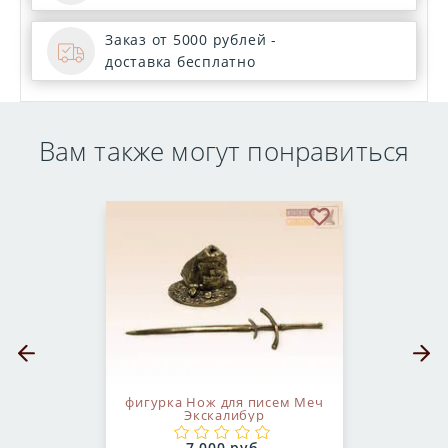
Заказ от 5000 рублей -
доставка бесплатно
Вам также могут понравиться
бранное
В избранное
Предыдущий слайд
Следующ
фигурка Нож для писем Меч
Экскалибур
Цена: