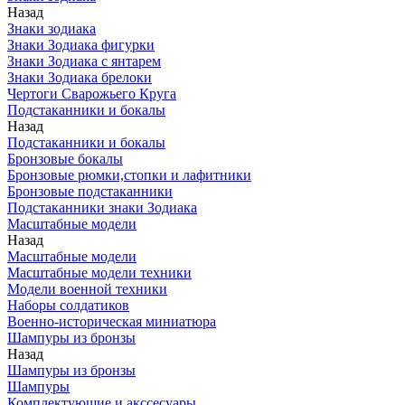
Назад
Знаки зодиака
Знаки Зодиака фигурки
Знаки Зодиака с янтарем
Знаки Зодиака брелоки
Чертоги Сварожьего Круга
Подстаканники и бокалы
Назад
Подстаканники и бокалы
Бронзовые бокалы
Бронзовые рюмки,стопки и лафитники
Бронзовые подстаканники
Подстаканники знаки Зодиака
Масштабные модели
Назад
Масштабные модели
Масштабные модели техники
Модели военной техники
Наборы солдатиков
Военно-историческая миниатюра
Шампуры из бронзы
Назад
Шампуры из бронзы
Шампуры
Комплектующие и акссесуары