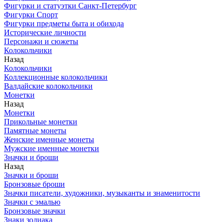
Фигурки и статуэтки Санкт-Петербург
Фигурки Спорт
Фигурки предметы быта и обихода
Исторические личности
Персонажи и сюжеты
Колокольчики
Назад
Колокольчики
Коллекционные колокольчики
Валдайские колокольчики
Монетки
Назад
Монетки
Прикольные монетки
Памятные монеты
Женские именные монеты
Мужские именные монетки
Значки и броши
Назад
Значки и броши
Бронзовые броши
Значки писатели, художники, музыканты и знаменитости
Значки с эмалью
Бронзовые значки
Знаки зодиака