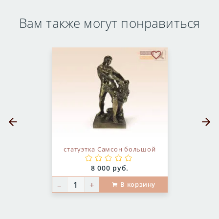
Вам также могут понравиться
бранное
В избранное
Предыдущий слайд
Следующ
статуэтка Самсон большой
Цена:
8 000 руб.
–
+
В корзину