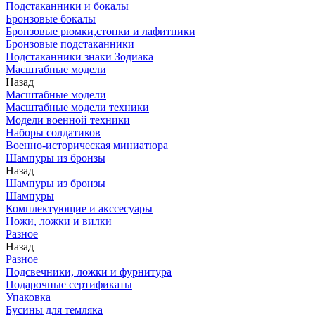
Подстаканники и бокалы
Бронзовые бокалы
Бронзовые рюмки,стопки и лафитники
Бронзовые подстаканники
Подстаканники знаки Зодиака
Масштабные модели
Назад
Масштабные модели
Масштабные модели техники
Модели военной техники
Наборы солдатиков
Военно-историческая миниатюра
Шампуры из бронзы
Назад
Шампуры из бронзы
Шампуры
Комплектующие и акссесуары
Ножи, ложки и вилки
Разное
Назад
Разное
Подсвечники, ложки и фурнитура
Подарочные сертификаты
Упаковка
Бусины для темляка