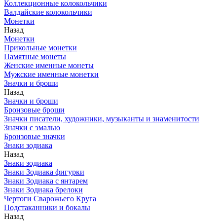
Коллекционные колокольчики
Валдайские колокольчики
Монетки
Назад
Монетки
Прикольные монетки
Памятные монеты
Женские именные монеты
Мужские именные монетки
Значки и броши
Назад
Значки и броши
Бронзовые броши
Значки писатели, художники, музыканты и знаменитости
Значки с эмалью
Бронзовые значки
Знаки зодиака
Назад
Знаки зодиака
Знаки Зодиака фигурки
Знаки Зодиака с янтарем
Знаки Зодиака брелоки
Чертоги Сварожьего Круга
Подстаканники и бокалы
Назад