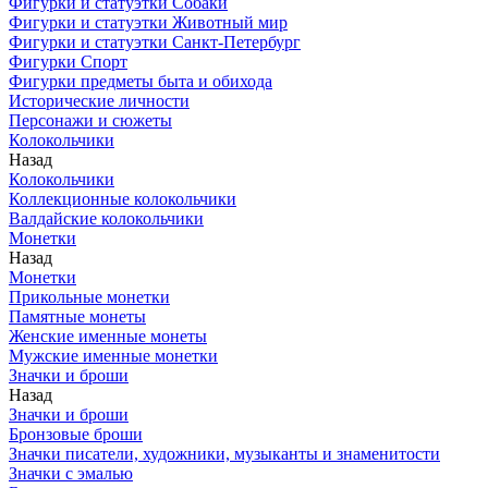
Фигурки и статуэтки Собаки
Фигурки и статуэтки Животный мир
Фигурки и статуэтки Санкт-Петербург
Фигурки Спорт
Фигурки предметы быта и обихода
Исторические личности
Персонажи и сюжеты
Колокольчики
Назад
Колокольчики
Коллекционные колокольчики
Валдайские колокольчики
Монетки
Назад
Монетки
Прикольные монетки
Памятные монеты
Женские именные монеты
Мужские именные монетки
Значки и броши
Назад
Значки и броши
Бронзовые броши
Значки писатели, художники, музыканты и знаменитости
Значки с эмалью