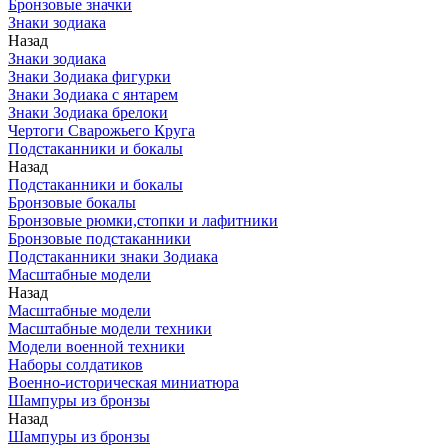
Бронзовые значки
Знаки зодиака
Назад
Знаки зодиака
Знаки Зодиака фигурки
Знаки Зодиака с янтарем
Знаки Зодиака брелоки
Чертоги Сварожьего Круга
Подстаканники и бокалы
Назад
Подстаканники и бокалы
Бронзовые бокалы
Бронзовые рюмки,стопки и лафитники
Бронзовые подстаканники
Подстаканники знаки Зодиака
Масштабные модели
Назад
Масштабные модели
Масштабные модели техники
Модели военной техники
Наборы солдатиков
Военно-историческая миниатюра
Шампуры из бронзы
Назад
Шампуры из бронзы