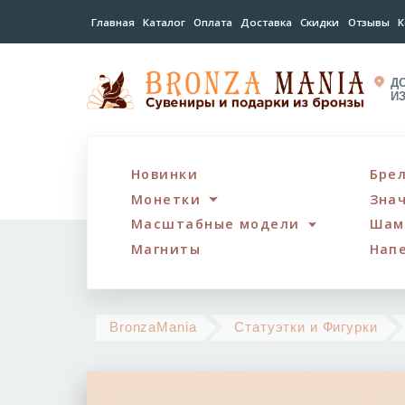
Главная
Каталог
Оплата
Доставка
Скидки
Отзывы
К
Д
И
Новинки
Бре
Монетки
Зна
Масштабные модели
Шам
Магниты
Нап
BronzaMania
Статуэтки и Фигурки