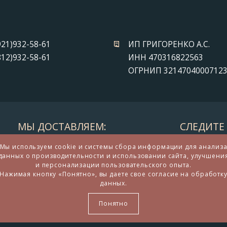
921)932-58-61
ИП ГРИГОРЕНКО А.С.
812)932-58-61
ИНН 470316822563
ОГРНИП 3214704000712
МЫ ДОСТАВЛЯЕМ:
СЛЕДИТЕ 
Мы используем cookie и системы сбора информации для анализ
данных о производительности и использовании сайта, улучшени
и персонализации пользовательского опыта.
Нажимая кнопку «Понятно», вы даете свое согласие на обработк
данных.
дарков и сувениров из бронзы
Понятно