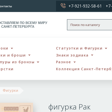
+7-921-932-58-61
+7-
онтакты
ОСТАВЛЯЕМ ПО ВСЕМУ МИРУ
З САНКТ-ПЕТЕРБУРГА
локи
Статуэтки и Фигурки
чки и броши
Знаки зодиака
пуры из бронзы
Разное
ерстки
Коллекция Санкт-Петерб
фигурка
Фигурки
Рак
фигурка Рак