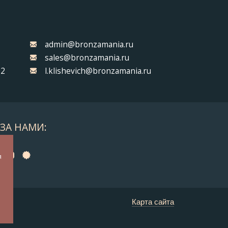
admin@bronzamania.ru
sales@bronzamania.ru
32
l.klishevich@bronzamania.ru
ЗА НАМИ:
а
я
у
Карта сайта