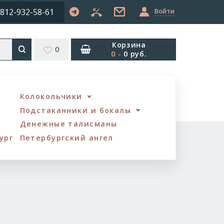
812-932-58-61
Войти
Корзина
0
0
-
0 руб.
Колокольчики
Подстаканники и бокалы
Денежные талисманы
ург
Петербургский ангел