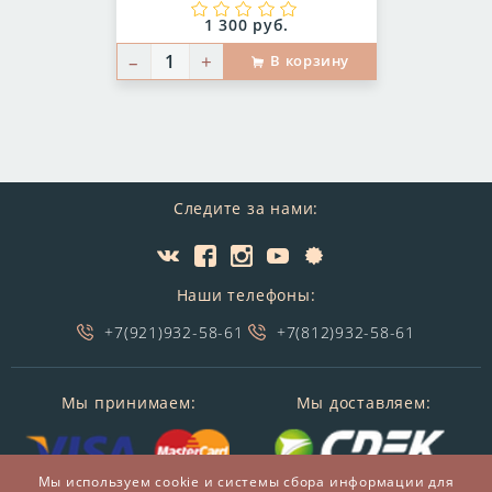
Цена:
1 300 руб.
–
+
В корзину
Следите за нами:
Наши телефоны:
+7(921)932-58-61
+7(812)932-58-61
Мы принимаем:
Мы доставляем:
Мы используем cookie и системы сбора информации для