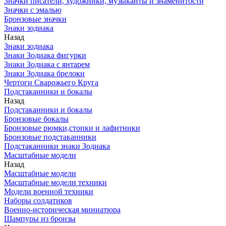
Значки писатели, художники, музыканты и знаменитости
Значки с эмалью
Бронзовые значки
Знаки зодиака
Назад
Знаки зодиака
Знаки Зодиака фигурки
Знаки Зодиака с янтарем
Знаки Зодиака брелоки
Чертоги Сварожьего Круга
Подстаканники и бокалы
Назад
Подстаканники и бокалы
Бронзовые бокалы
Бронзовые рюмки,стопки и лафитники
Бронзовые подстаканники
Подстаканники знаки Зодиака
Масштабные модели
Назад
Масштабные модели
Масштабные модели техники
Модели военной техники
Наборы солдатиков
Военно-историческая миниатюра
Шампуры из бронзы