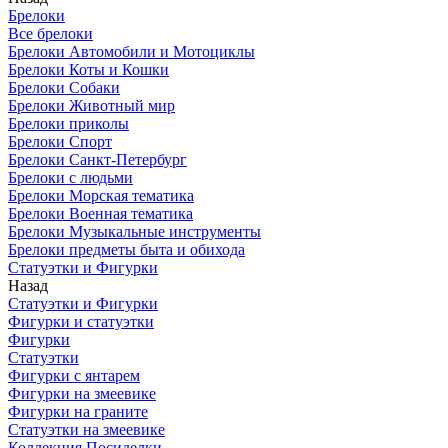
Брелоки
Все брелоки
Брелоки Автомобили и Мотоциклы
Брелоки Коты и Кошки
Брелоки Собаки
Брелоки Животный мир
Брелоки приколы
Брелоки Спорт
Брелоки Санкт-Петербург
Брелоки с людьми
Брелоки Морская тематика
Брелоки Военная тематика
Брелоки Музыкальные инструменты
Брелоки предметы быта и обихода
Статуэтки и Фигурки
Назад
Статуэтки и Фигурки
Фигурки и статуэтки
Фигурки
Статуэтки
Фигурки с янтарем
Фигурки на змеевике
Фигурки на граните
Статуэтки на змеевике
Коллекция Посиделки