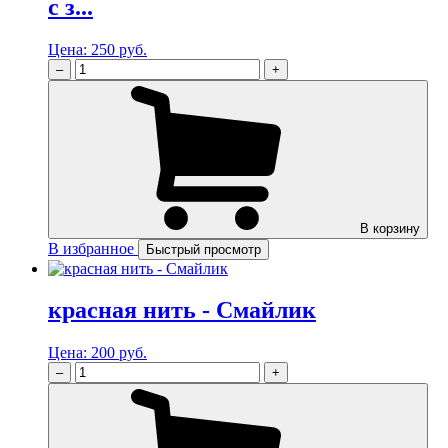
с з...
Цена:
250 руб.
–
+
В корзину
В избранное
Быстрый просмотр
красная нить - Смайлик
Цена:
200 руб.
–
+