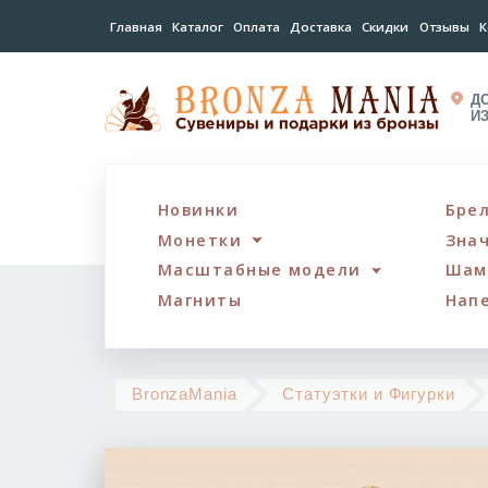
Главная
Каталог
Оплата
Доставка
Скидки
Отзывы
К
Д
И
Новинки
Бре
Монетки
Зна
Масштабные модели
Шам
Магниты
Нап
BronzaMania
Статуэтки и Фигурки