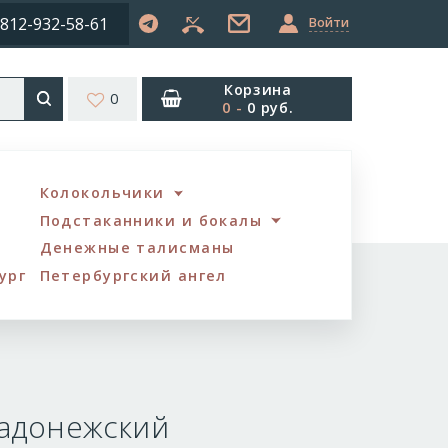
812-932-58-61
Войти
Корзина
0
0
-
0 руб.
Колокольчики
Подстаканники и бокалы
Денежные талисманы
ург
Петербургский ангел
Радонежский