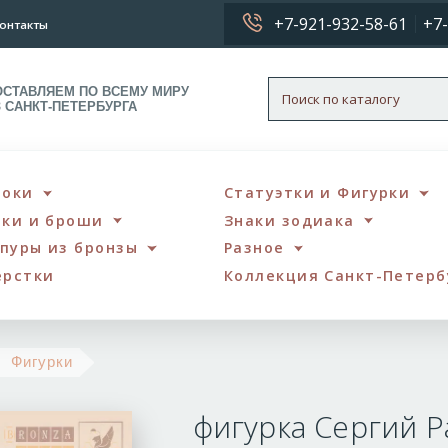
+7-921-932-58-61
+7-
онтакты
ОСТАВЛЯЕМ ПО ВСЕМУ МИРУ
З САНКТ-ПЕТЕРБУРГА
локи
Статуэтки и Фигурки
чки и броши
Знаки зодиака
пуры из бронзы
Разное
ерстки
Коллекция Санкт-Петерб
фигурка
Фигурки
Сергий
фигурка Сергий 
Радонежский