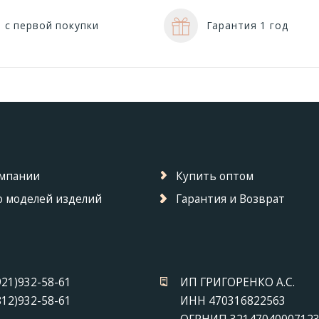
 с первой покупки
Гарантия 1 год
омпании
Купить оптом
 моделей изделий
Гарантия и Возврат
921)932-58-61
ИП ГРИГОРЕНКО А.С.
812)932-58-61
ИНН 470316822563