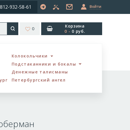
812-932-58-61
Войти
Корзина
0
0
-
0 руб.
Колокольчики
Подстаканники и бокалы
Денежные талисманы
ург
Петербургский ангел
Доберман