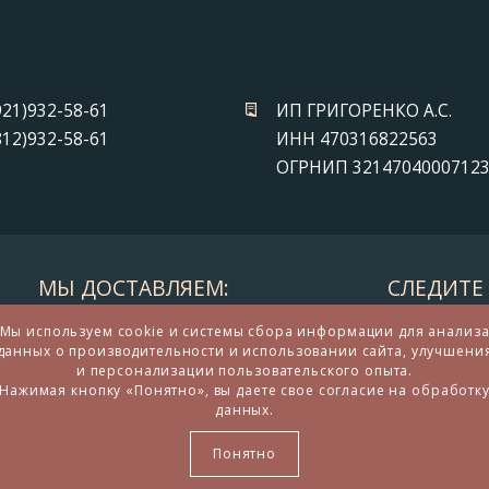
921)932-58-61
ИП ГРИГОРЕНКО А.С.
812)932-58-61
ИНН 470316822563
ОГРНИП 3214704000712
МЫ ДОСТАВЛЯЕМ:
СЛЕДИТЕ 
Мы используем cookie и системы сбора информации для анализ
данных о производительности и использовании сайта, улучшени
и персонализации пользовательского опыта.
Нажимая кнопку «Понятно», вы даете свое согласие на обработк
данных.
дарков и сувениров из бронзы
Понятно