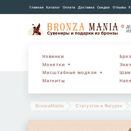
Главная
Каталог
Оплата
Доставка
Скидки
Отзывы
К
Д
И
Новинки
Бре
Монетки
Зна
Масштабные модели
Шам
Магниты
Нап
BronzaMania
Статуэтки и Фигурки