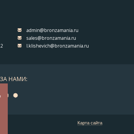
admin@bronzamania.ru
sales@bronzamania.ru
32
l.klishevich@bronzamania.ru
ЗА НАМИ:
а
я
у
Карта сайта