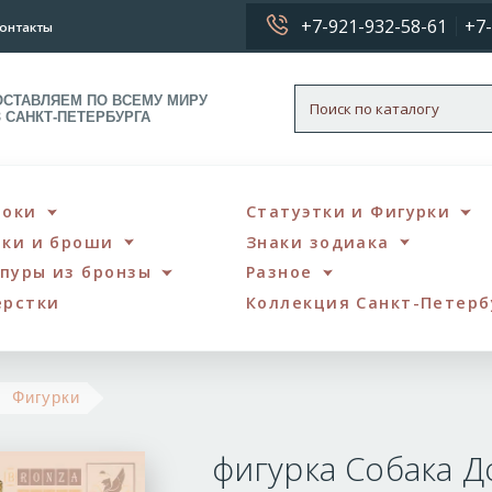
+7-921-932-58-61
+7-
онтакты
ОСТАВЛЯЕМ ПО ВСЕМУ МИРУ
З САНКТ-ПЕТЕРБУРГА
локи
Статуэтки и Фигурки
чки и броши
Знаки зодиака
пуры из бронзы
Разное
ерстки
Коллекция Санкт-Петерб
фигурка
Фигурки
Собака
фигурка Собака 
Доберман