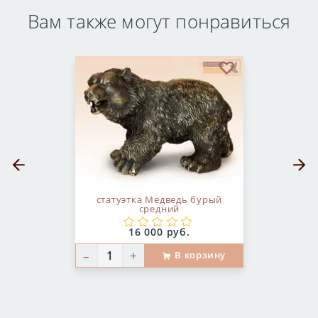
Вам также могут понравиться
бранное
В избранное
Предыдущий слайд
Следующ
статуэтка Медведь бурый
средний
Цена:
16 000 руб.
–
+
В корзину