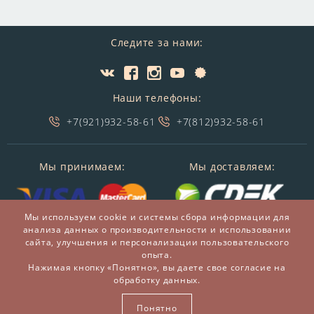
Следите за нами:
Наши телефоны:
+7(921)932-58-61
+7(812)932-58-61
Мы принимаем:
Мы доставляем:
Мы используем cookie и системы сбора информации для
анализа данных о производительности и использовании
сайта, улучшения и персонализации пользовательского
опыта.
Нажимая кнопку «Понятно», вы даете свое согласие на
обработку данных.
© 2014-2026 БронзаМания -
Интернет-магазин
подарков и сувениров из бронзы
Понятно
ВСЕ ПРАВА ЗАЩИЩЕНЫ BRONZAMANIA.RU®