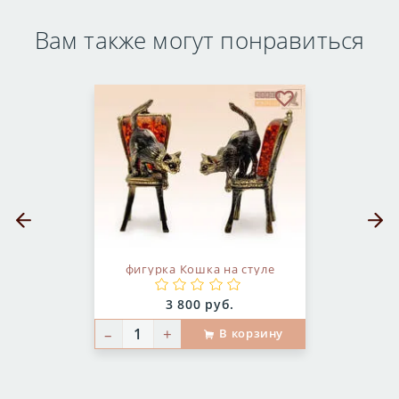
Вам также могут понравиться
бранное
В избранное
Предыдущий слайд
Следующ
фигурка Кошка на стуле
Цена:
3 800 руб.
–
+
В корзину