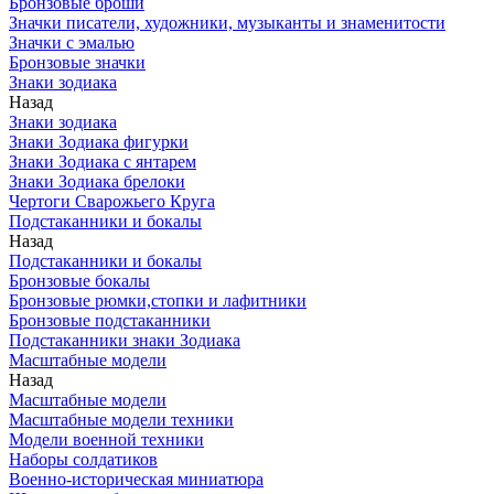
Бронзовые броши
Значки писатели, художники, музыканты и знаменитости
Значки с эмалью
Бронзовые значки
Знаки зодиака
Назад
Знаки зодиака
Знаки Зодиака фигурки
Знаки Зодиака с янтарем
Знаки Зодиака брелоки
Чертоги Сварожьего Круга
Подстаканники и бокалы
Назад
Подстаканники и бокалы
Бронзовые бокалы
Бронзовые рюмки,стопки и лафитники
Бронзовые подстаканники
Подстаканники знаки Зодиака
Масштабные модели
Назад
Масштабные модели
Масштабные модели техники
Модели военной техники
Наборы солдатиков
Военно-историческая миниатюра