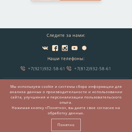
Следите за нами:
Наши телефоны:
+7(921)932-58-61
+7(812)932-58-61
Мы используем cookie и системы сбора информации для
Мы принимаем:
Мы доставляем:
анализа данных о производительности и использовании
сайта, улучшения и персонализации пользовательского
опыта.
Нажимая кнопку «Понятно», вы даете свое согласие на
обработку данных.
© 2014-2026 БронзаМания -
Интернет-магазин
подарков и сувениров из бронзы
Понятно
ВСЕ ПРАВА ЗАЩИЩЕНЫ BRONZAMANIA.RU®