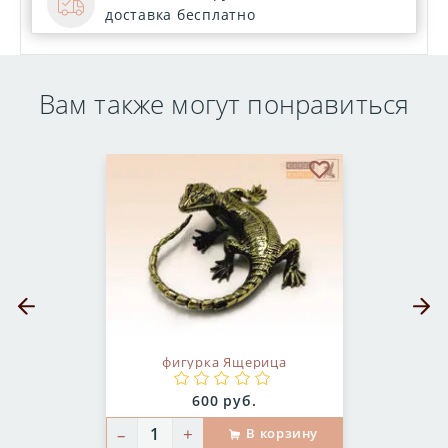
доставка бесплатно
Вам также могут понравиться
бранное
В избранное
Предыдущий слайд
Следующ
фигурка Ящерица
Цена:
600 руб.
–
+
В корзину