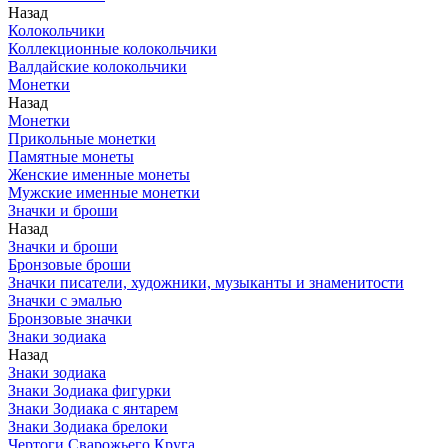
Назад
Колокольчики
Коллекционные колокольчики
Валдайские колокольчики
Монетки
Назад
Монетки
Прикольные монетки
Памятные монеты
Женские именные монеты
Мужские именные монетки
Значки и броши
Назад
Значки и броши
Бронзовые броши
Значки писатели, художники, музыканты и знаменитости
Значки с эмалью
Бронзовые значки
Знаки зодиака
Назад
Знаки зодиака
Знаки Зодиака фигурки
Знаки Зодиака с янтарем
Знаки Зодиака брелоки
Чертоги Сварожьего Круга