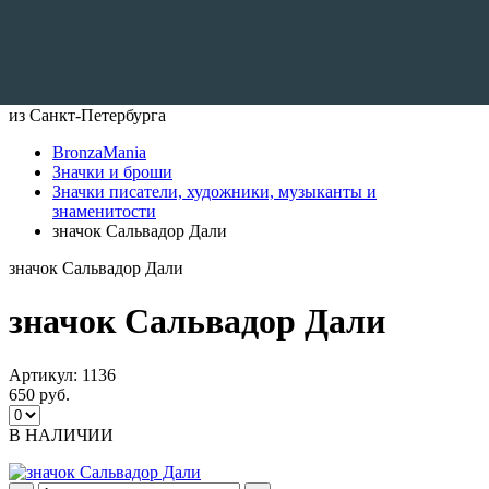
Доставляем по всему Миру
из Санкт-Петербурга
BronzaMania
Значки и броши
Значки писатели, художники, музыканты и
знаменитости
значок Сальвадор Дали
значок Сальвадор Дали
значок Сальвадор Дали
Артикул:
1136
650 руб.
В НАЛИЧИИ