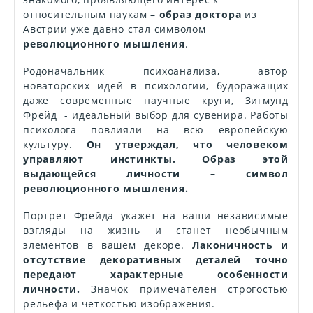
знакомого, проявляющего интерес к
относительным наукам –
образ доктора
из
Австрии уже давно стал символом
революционного мышления
.
Родоначальник психоанализа, автор
новаторских идей в психологии, будоражащих
даже современные научные круги, Зигмунд
Фрейд - идеальный выбор для сувенира. Работы
психолога повлияли на всю европейскую
культуру.
Он утверждал, что человеком
управляют инстинкты. Образ этой
выдающейся личности – символ
революционного мышления.
Портрет Фрейда укажет на ваши независимые
взгляды на жизнь и станет необычным
элементов в вашем декоре.
Лаконичность и
отсутствие декоративных деталей точно
передают характерные особенности
личности.
Значок примечателен строгостью
рельефа и четкостью изображения.