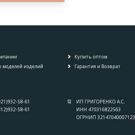
омпании
Купить оптом
 моделей изделий
Гарантия и Возврат
921)932-58-61
ИП ГРИГОРЕНКО А.С.
812)932-58-61
ИНН 470316822563
ОГРНИП 3214704000712