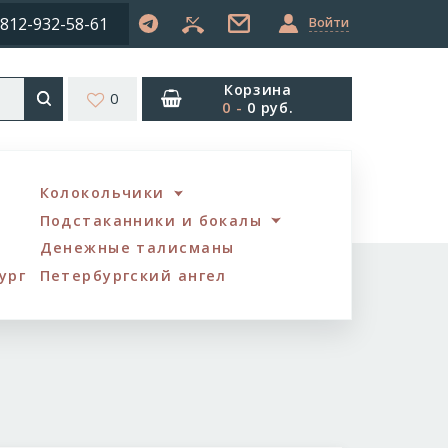
812-932-58-61
Войти
Корзина
0
0
-
0 руб.
Колокольчики
Подстаканники и бокалы
Денежные талисманы
ург
Петербургский ангел