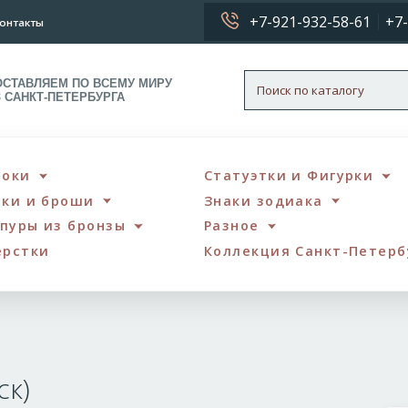
+7-921-932-58-61
+7-
онтакты
ОСТАВЛЯЕМ ПО ВСЕМУ МИРУ
З САНКТ-ПЕТЕРБУРГА
локи
Статуэтки и Фигурки
чки и броши
Знаки зодиака
пуры из бронзы
Разное
ерстки
Коллекция Санкт-Петерб
на
брова
ск)
абаровск)