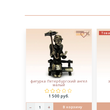
Това
В избранн
фигурка Петербургский ангел
малый
Цена:
1 500 руб.
–
+
В корзину