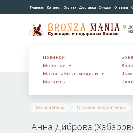
Главная
Каталог
Оплата
Доставка
Скидки
Отзывы
К
Д
И
Новинки
Бре
Монетки
Зна
Масштабные модели
Шам
Магниты
Нап
Ан
BronzaMania
Отзывы покупателей
Ди
Анна Диброва (Хабаров
(Х