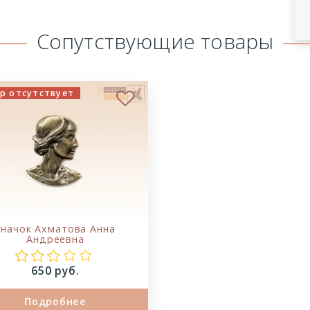
Сопутствующие товары
р отсутствует
ое
В избранное
значок Ахматова Анна
Андреевна
Цена:
650 руб.
Подробнее